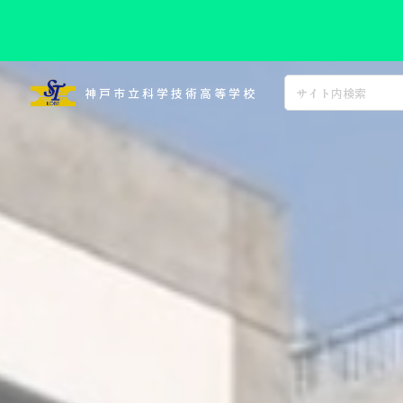
コ
ン
神戸市立科学技術高等学校
テ
ン
ツ
へ
ス
キ
ッ
プ