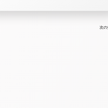
Post
navi
次の