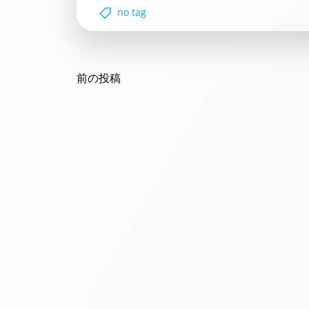
no tag
Post
navigation
前の投稿