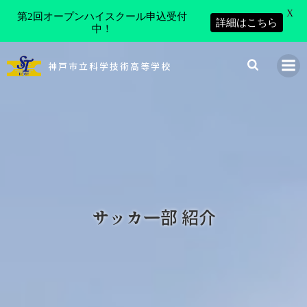
X
第2回オープンハイスクール申込受付
詳細はこちら
中！
コ
ン
神戸市立科学技術高等学校
テ
ン
ツ
へ
ス
キ
ッ
プ
サッカー部 紹介