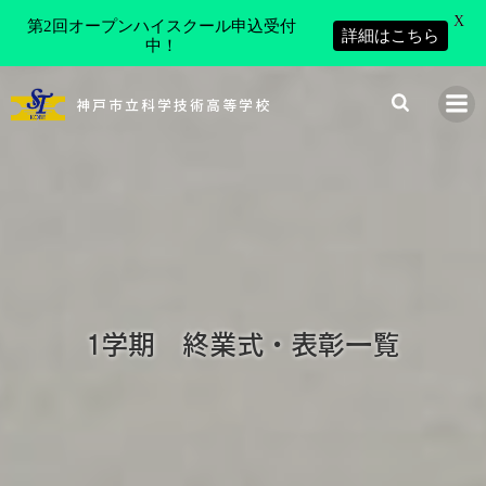
X
第2回オープンハイスクール申込受付
詳細はこちら
中！
コ
ン
神戸市立科学技術高等学校
テ
ン
ツ
へ
ス
キ
ッ
プ
1学期 終業式・表彰一覧