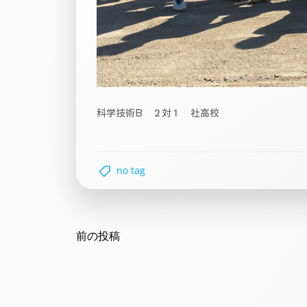
科学技術B ２対１ 社高校
no tag
Post
navigation
前の投稿