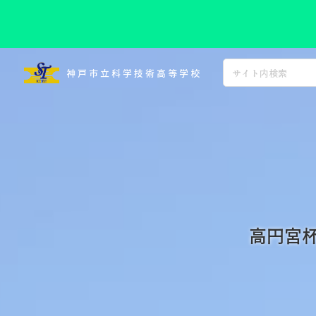
コ
ン
神戸市立科学技術高等学校
テ
ン
ツ
へ
ス
キ
ッ
プ
高円宮杯