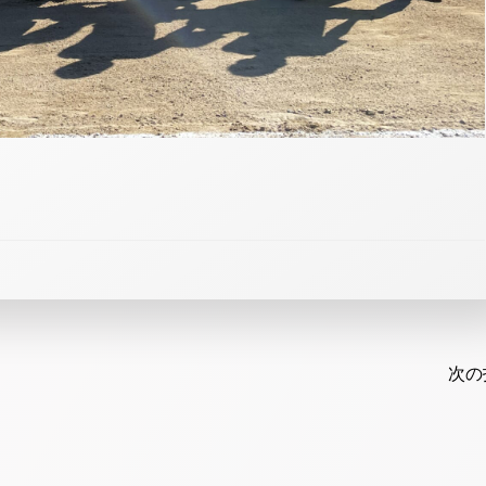
Post
navi
次の