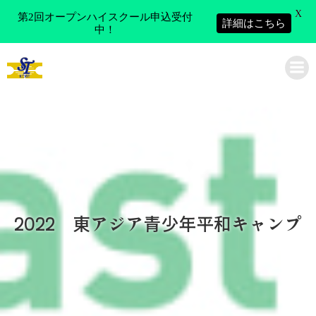
X
第2回オープンハイスクール申込受付
詳細はこちら
中！
コ
ン
神戸市立科学技術高等学校
テ
ン
ツ
へ
ス
キ
ッ
プ
2022 東アジア青少年平和キャンプ