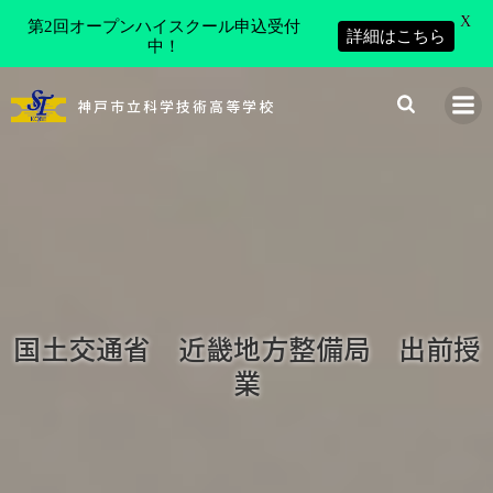
X
第2回オープンハイスクール申込受付
詳細はこちら
中！
コ
ン
神戸市立科学技術高等学校
テ
ン
ツ
へ
ス
キ
ッ
プ
国土交通省 近畿地方整備局 出前授
業