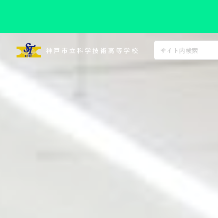
コ
ン
神戸市立科学技術高等学校
テ
ン
ツ
へ
ス
キ
ッ
プ