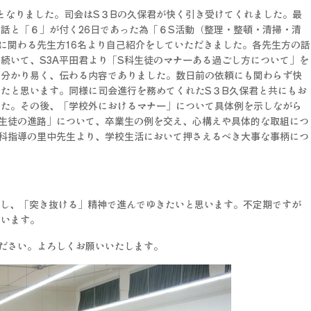
会となりました。司会はS３Bの久保君が快く引き受けてくれました。最
話と「６」が付く26日であった為「６S活動（整理・整頓・清掃・清
に関わる先生方16名より自己紹介をしていただきました。各先生方の話
続いて、S3A平田君より「S科生徒のマナーある過ごし方について」を
に分かり易く、伝わる内容でありました。数日前の依頼にも関わらず快
たと思います。同様に司会進行を務めてくれたS３B久保君と共にもお
した。その後、「学校外におけるマナー」について具体例を示しながら
生徒の進路」について、卒業生の例を交え、心構えや具体的な取組につ
科指導の里中先生より、学校生活において押さえるべき大事な事柄につ
ンジし、「突き抜ける」精神で進んでゆきたいと思います。不定期ですが
ています。
ださい。よろしくお願いいたします。