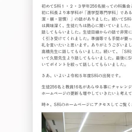
初めてS科１・２・３学年256名揃っての科集
初に科長より本学科が「進学型専門学科」である
潔・躾・習慣）」の話がありました。続いてS科
は興味深く、生徒たちは熱心に聞いていました。
話してもらいました。生徒目線からの話で非常
く引き受けてくれました。準備等でも手間が要っ
礼を言いたいと思います。ありがとうございま
高橋先生に話してもらいました。続いて、「S科
いて久間先生より話してもらいました。最後にS
いてポイントを絞って話ししてもらいました。
さあ、いよいよ令和５年度S科の出発です。
生徒256名と教員16名があらゆる事にチャレ
ホームページの更新も増やしていきたいと考え
時々、S科のホームページにアクセスしてご覧く