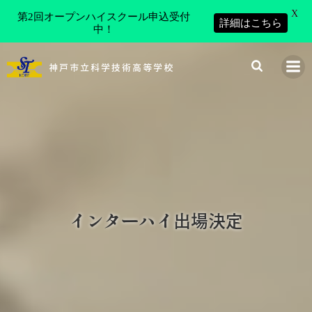
X
第2回オープンハイスクール申込受付
詳細はこちら
中！
コ
ン
神戸市立科学技術高等学校
テ
ン
ツ
へ
ス
キ
ッ
プ
インターハイ出場決定