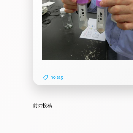
no tag
Post
navigation
前の投稿