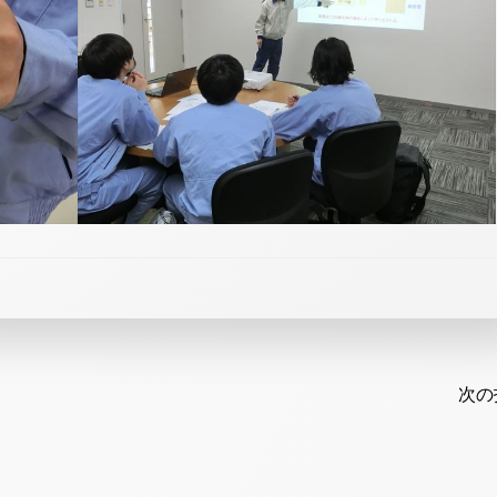
Post
navi
次の