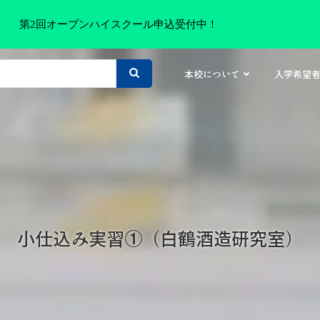
第2回オープンハイスクール申込受付中！
本校について
入学希望
小仕込み実習①（白鶴酒造研究室）