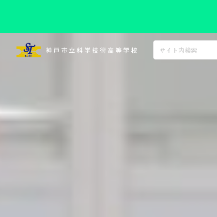
コ
ン
神戸市立科学技術高等学校
テ
ン
ツ
へ
ス
キ
ッ
プ