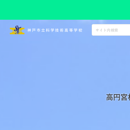
コ
ン
神戸市立科学技術高等学校
テ
ン
ツ
へ
ス
キ
ッ
プ
高円宮