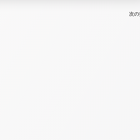
Post
navi
次の