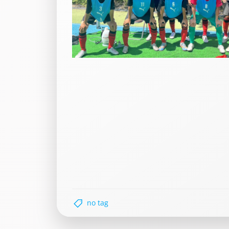
no tag