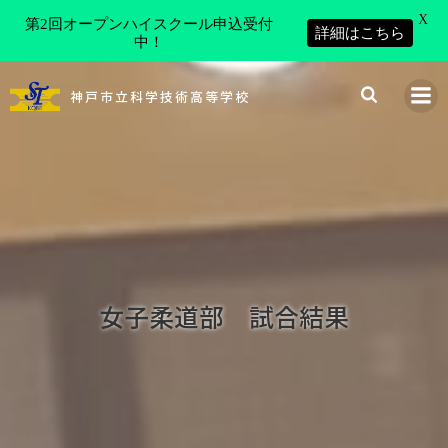
X
第2回オープンハイスクール申込受付
詳細はこちら
中！
コ
ン
神戸市立科学技術高等学校
テ
ン
ツ
へ
ス
キ
ッ
プ
女子柔道部 試合結果