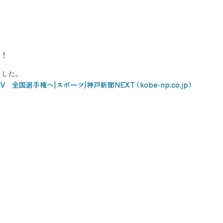
す！
ました。
選手権へ|スポーツ|神戸新聞NEXT (kobe-np.co.jp)