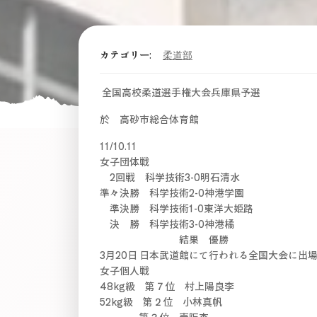
カテゴリー:
柔道部
全国高校柔道選手権大会兵庫県予選
於 高砂市総合体育館
11/10.11
女子団体戦
2回戦 科学技術3-0明石清水
準々決勝 科学技術2-0神港学園
準決勝 科学技術1-0東洋大姫路
決 勝 科学技術3-0神港橘
結果 優勝
3月20日 日本武道館にて行われる全国大会に出
女子個人戦
48kg級 第７位 村上陽良李
52kg級 第２位 小林真帆