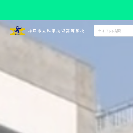
コ
ン
神戸市立科学技術高等学校
テ
ン
ツ
へ
ス
キ
ッ
プ