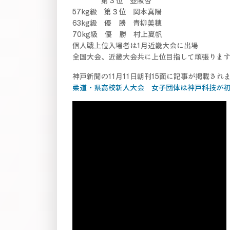
第３位 壺阪杏
57kg級 第３位 岡本真陽
63kg級 優 勝 青柳美穂
70kg級 優 勝 村上夏帆
個人戦上位入場者は1月近畿大会に出場
全国大会、近畿大会共に上位目指して頑張りま
神戸新聞の11月11日朝刊15面に記事が掲載され
柔道・県高校新人大会 女子団体は神戸科技が初V 全国