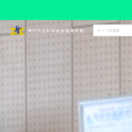
コ
ン
神戸市立科学技術高等学校
テ
ン
ツ
へ
ス
キ
ッ
プ