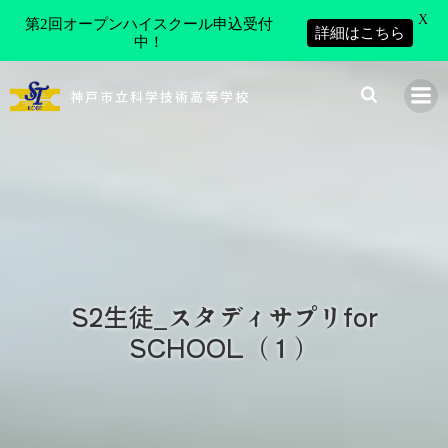
X
第2回オープンハイスクール申込受付
詳細はこちら
中！
コ
ン
神戸市立科学技術高等学校
テ
ン
ツ
へ
ス
キ
ッ
プ
S2生徒_スタディサプリfor
SCHOOL（１）