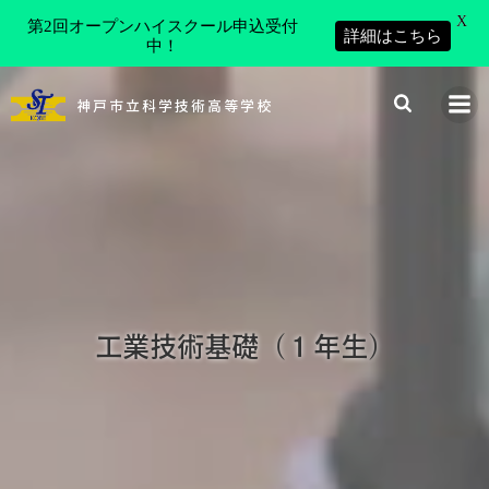
X
第2回オープンハイスクール申込受付
詳細はこちら
中！
コ
ン
神戸市立科学技術高等学校
テ
ン
ツ
へ
ス
キ
ッ
プ
工業技術基礎（１年生）