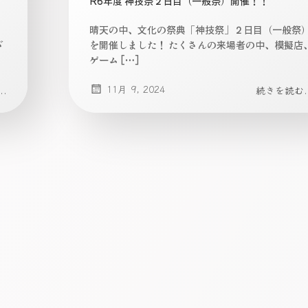
R6年度 神技祭２日目（一般祭）開催！！
。
晴天の中、文化の祭典「神技祭」２日目（一般祭
ざ
を開催しました！ たくさんの来場者の中、模擬店
ゲーム […]
11月 9, 2024
.
続きを読む..