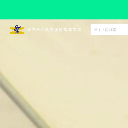
コ
ン
神戸市立科学技術高等学校
テ
ン
ツ
へ
ス
キ
ッ
プ