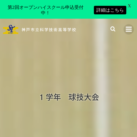
X
第2回オープンハイスクール申込受付
詳細はこちら
中！
コ
ン
神戸市立科学技術高等学校
テ
ン
ツ
へ
ス
キ
ッ
プ
１学年 球技大会