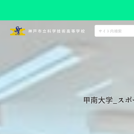
コ
ン
神戸市立科学技術高等学校
テ
ン
ツ
へ
ス
キ
ッ
プ
甲南大学_ス