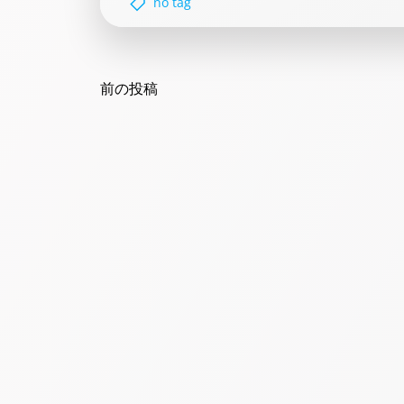
no tag
Post
navigation
前の投稿