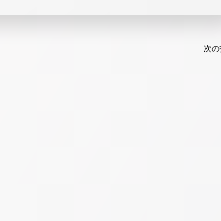
Post
navi
次の