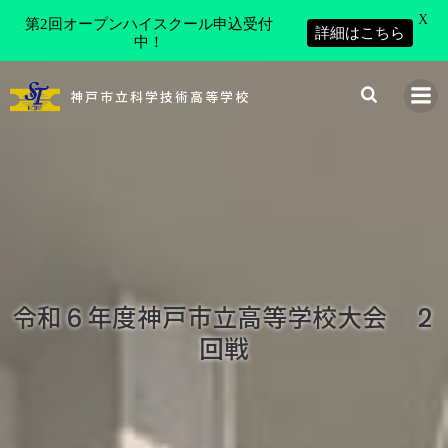
X
第2回オープンハイスクール申込受付
詳細はこちら
中！
コ
ン
神戸市立科学技術高等学校
テ
ン
ツ
へ
ス
キ
ッ
プ
令和６年度神戸市立高等学校大会 ２
回戦