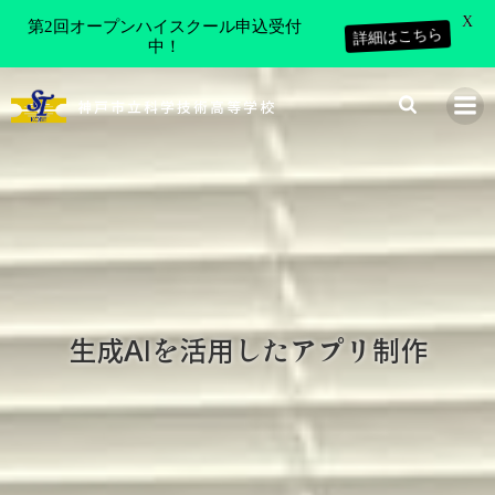
X
第2回オープンハイスクール申込受付
詳細はこちら
中！
コ
ン
神戸市立科学技術高等学校
テ
ン
ツ
へ
ス
キ
ッ
プ
生成AIを活用したアプリ制作