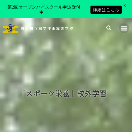
X
第2回オープンハイスクール申込受付
詳細はこちら
中！
コ
ン
神戸市立科学技術高等学校
テ
ン
ツ
へ
ス
キ
ッ
プ
「スポーツ栄養」校外学習