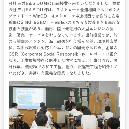
会社 三井E＆S DU 様に出前授業へ来ていただきました。株式
会社 三井E＆S DU 様は、２ストローク低速機関では世界２大
ブランド一つWinGD、４ストローク中速機関では性能と安定
稼働に定評あるSEMT Pielstickのどちらも製造できる高度な
技術と技量があり、舶用、陸上発電用の大型エンジンの製
造・販売・サービスをおこなっています。出前授業では、船
の心臓部のエンジン、海上輸送を行う様々な船、環境対応燃
料、次世代燃料に対応したエンジンの開発をはじめ、企業の
CSR（Corporate Social Responsibility）レポートの紹介
など、工業環境技術に関連した内容に加え、仕事の流れ、設
計作業、機械Grでの加工工程、組立、試運転工程を紹介して
いただき、非常に有意義な授業になりました。