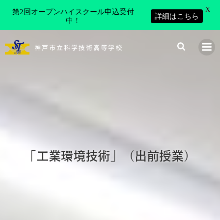
X
第2回オープンハイスクール申込受付
詳細はこちら
中！
コ
ン
神戸市立科学技術高等学校
テ
ン
ツ
へ
ス
キ
ッ
プ
「工業環境技術」（出前授業）