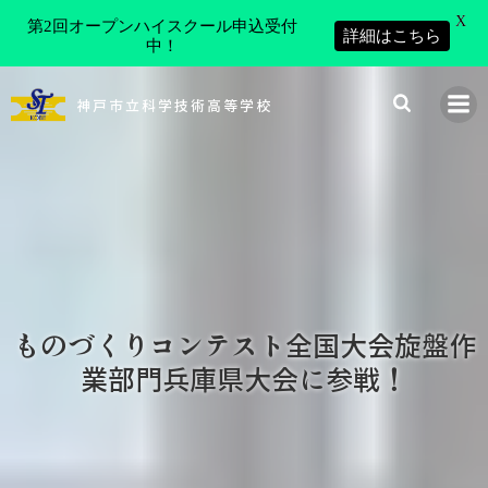
X
第2回オープンハイスクール申込受付
詳細はこちら
中！
コ
ン
神戸市立科学技術高等学校
テ
ン
ツ
へ
ス
キ
ッ
プ
ものづくりコンテスト全国大会旋盤作
業部門兵庫県大会に参戦！