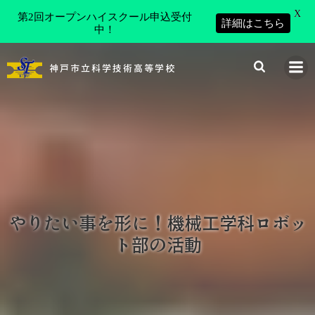
X
第2回オープンハイスクール申込受付
詳細はこちら
中！
コ
ン
神戸市立科学技術高等学校
テ
ン
ツ
へ
ス
キ
ッ
プ
やりたい事を形に！機械工学科ロボッ
ト部の活動