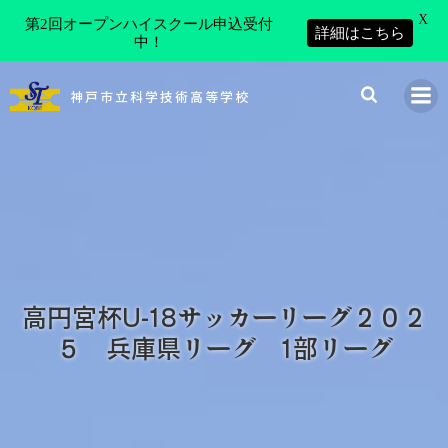
X
第2回オープンハイスクール申込受付
詳細はこちら
中！
コ
ン
神戸市立科学技術高等学校
テ
ン
ツ
へ
ス
キ
ッ
プ
高円宮杯U-18サッカーリーグ２０２
５ 兵庫県リーグ 1部リーグ