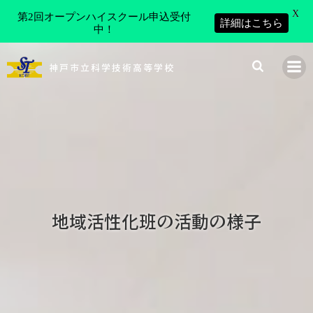
X
第2回オープンハイスクール申込受付
詳細はこちら
中！
コ
ン
神戸市立科学技術高等学校
テ
ン
ツ
へ
ス
キ
ッ
プ
地域活性化班の活動の様子