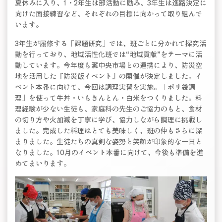
夏休みに入り、1・2年生は部活動に励み、3年生は進路決定に
向けた面接練習など、それぞれの目標に向かって取り組んで
います。
3年生が履修する「課題研究」では、班ごとに分かれて探究活
動を行っており、地域活性化班では“地域貢献”をテーマに活
動しています。今年度も灘中央市場との連携により、防災空
地を活用した『防災飯イベント』の開催が決定しました。イ
ベント本番に向けて、今回は調理実習を実施。「ポリ袋調
理」を使って牛丼・いもきんとん・白米をつくりました。料
理経験が少ない生徒も、家庭科の先生のご協力のもと、食材
の切り方や火加減を丁寧に学び、協力しながら調理に挑戦し
ました。完成した料理はとても美味しく、班の仲もさらに深
まりました。生徒たちの真剣な姿勢と笑顔が印象的な一日と
なりました。10月のイベント本番に向けて、今後も準備を進
めてまいります。