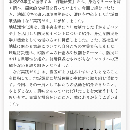
本校の3年生が履修する「課題研究」では、身近なテーマを深
く調べ、探究的な学習を行っています。今回ご縁をいただ
き、地域活性化班と環境防災班が、灘区を中心とした地域貢
献活動「なだ実践ゼミ」に参加しました。
地域活性化班は、灘中央市場に昨年度制作した「かまどベン
チ」を活用した防災食イベントについて紹介、身近な防災を
学ぶ機会として地域の方々に発信しました。また、高校生が
地域に関わる意義についても自分たちの言葉で伝えました。
環境防災班は、砂防ダムの仕組みや役割をテーマに、防災に
おける重要性を紹介。普段見過ごされがちなインフラへの理
解を深める取り組みとなりました。
「なだ実践ゼミ」は、灘区がより住みやすいまちとなること
を目指して、地域課題に地域住民が主体的に取り組む活動で
す。今回、その一員として私たちの活動を紹介できたこと、
さまざまな方に興味をもっていただけたことを大変うれしく
思います。貴重な機会をいただき、誠にありがとうございま
した。