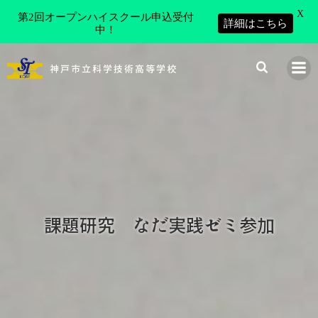
X
第2回オープンハイスクール申込受付
詳細はこちら
中！
コ
ン
神戸市立科学技術高等学校
テ
ン
ツ
へ
ス
キ
ッ
プ
課題研究 なだ実践ゼミ参加