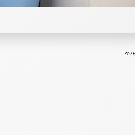
Post
navi
次の