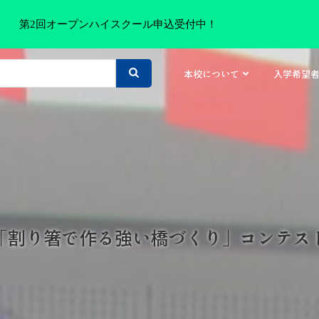
第2回オープンハイスクール申込受付中！
本校について
入学希望
hop 「割り箸で作る強い橋づくり」コンテスト 2