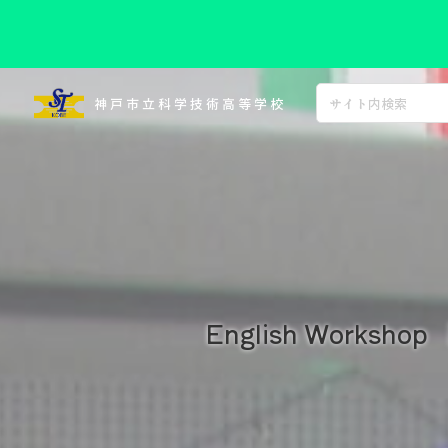
コ
ン
神戸市立科学技術高等学校
テ
ン
ツ
へ
ス
キ
ッ
プ
English Works