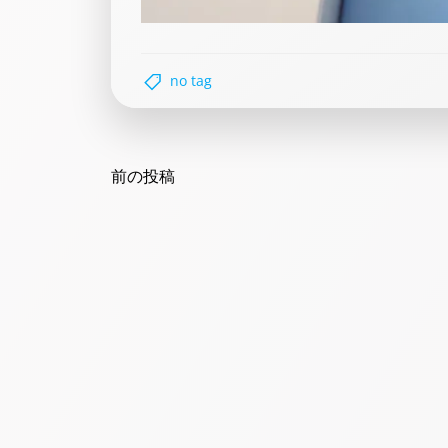
no tag
Post
navigation
前の投稿