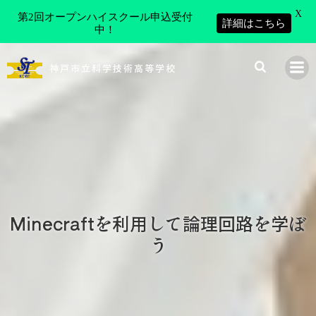
X
第2回オープンハイスクール申込受付
詳細はこちら
中！
コ
ン
神戸市立科学技術高等学校
テ
ン
ツ
へ
ス
キ
ッ
プ
Minecraftを利用して論理回路を学ぼ
う