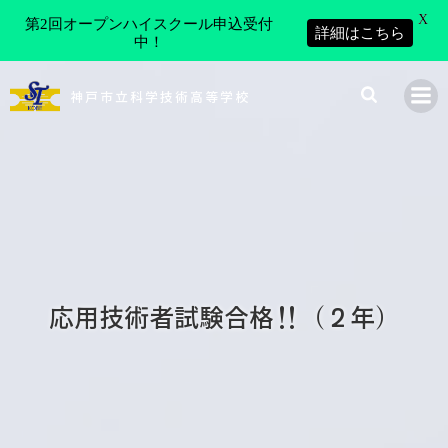
X
第2回オープンハイスクール申込受付
詳細はこちら
中！
コ
ン
神戸市立科学技術高等学校
テ
ン
ツ
へ
ス
キ
ッ
プ
応用技術者試験合格‼（２年）