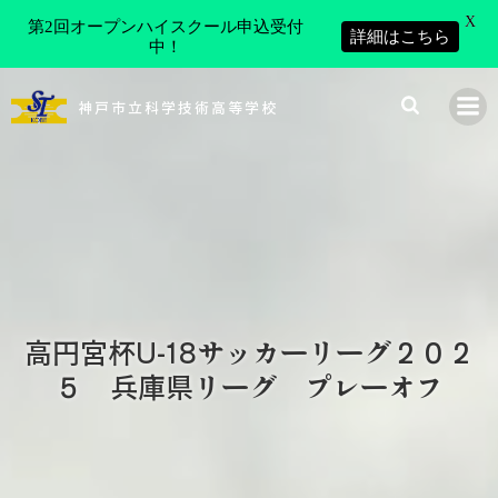
X
第2回オープンハイスクール申込受付
詳細はこちら
中！
コ
ン
神戸市立科学技術高等学校
テ
ン
ツ
へ
ス
キ
ッ
プ
高円宮杯U-18サッカーリーグ２０２
５ 兵庫県リーグ プレーオフ