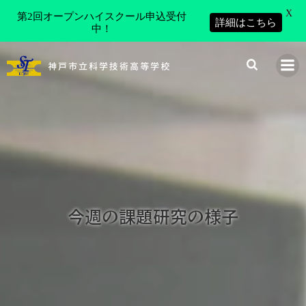
X
第2回オープンハイスクール申込受付
詳細はこちら
中！
コ
ン
神戸市立科学技術高等学校
テ
ン
ツ
へ
ス
キ
ッ
プ
今週の課題研究の様子