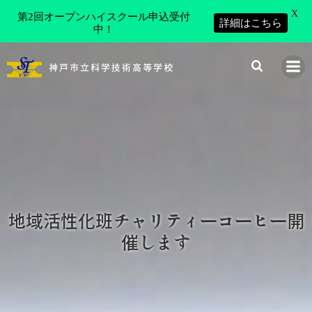
X
第2回オープンハイスクール申込受付
詳細はこちら
中！
コ
ン
神戸市立科学技術高等学校
テ
ン
ツ
へ
ス
キ
ッ
プ
地域活性化班チャリティーコーヒー開
催します