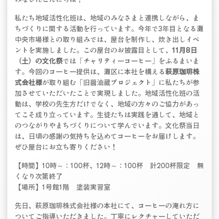
私たち地域活性化班は、地域のみなさまと連携しながら、ま
ちづくりに関する活動を行っています。今年で3年目となる灘
中央市場様との取り組みでは、屋台を制作し、炊き出しイベ
ントを実施しました。この屋台のお披露目として、
11月8日
（土）の文化祭
では「チャリティーコーヒー」をふるまいま
す。今回のコーヒー提供は、灘区に本社を構える
萩原珈琲株
式会社様
が取り組む「旧醤油蔵プロジェクト」に私たちが参
加させていただいたことで実現しました。地域活性化班の活
動は、学校の先生方だけでなく、地域の方々のご協力があっ
てこそ成り立っています。生徒たちは実践を通して、地域と
のつながりやまちづくりについて学んでいます。文化祭当日
は、日頃の感謝の気持ちを込めてコーヒーをお届けします。
ぜひ屋台にお立ち寄りください！
【時間】10時～：100杯、12時～：100杯 計200杯限定 無
くなり次第終了
【場所】1号館1階 塗装実習室
先日、萩原珈琲株式会社様の本社にて、コーヒーの淹れ方に
ついてご指導いただきました。丁寧にレクチャーしていただ