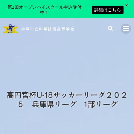
X
第2回オープンハイスクール申込受付
詳細はこちら
中！
コ
ン
神戸市立科学技術高等学校
テ
ン
ツ
へ
ス
キ
ッ
プ
高円宮杯U-18サッカーリーグ２０２
５ 兵庫県リーグ 1部リーグ