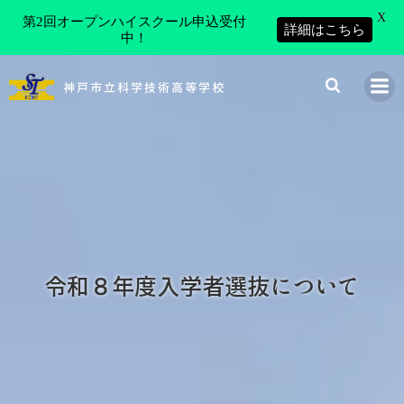
X
第2回オープンハイスクール申込受付
詳細はこちら
中！
コ
ン
神戸市立科学技術高等学校
テ
ン
ツ
へ
ス
キ
ッ
プ
令和８年度入学者選抜について