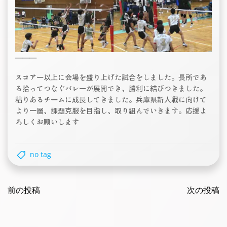
———
スコアー以上に会場を盛り上げた試合をしました。長所であ
る拾ってつなぐバレーが展開でき、勝利に結びつきました。
粘りあるチームに成長してきました。兵庫県新人戦に向けて
より一層、課題克服を目指し、取り組んでいきます。応援よ
ろしくお願いします
no tag
Post
Post
navigation
前の投稿
navigatio
次の投稿