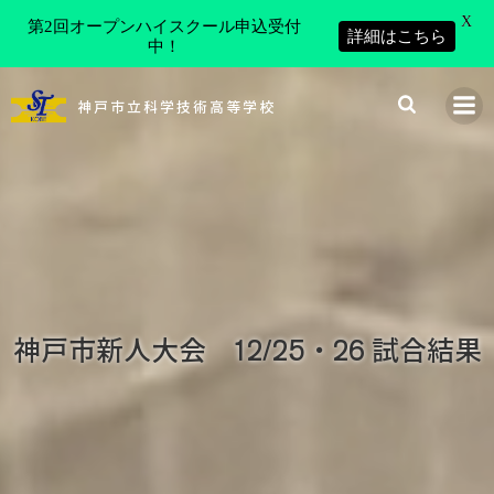
X
第2回オープンハイスクール申込受付
詳細はこちら
中！
コ
ン
神戸市立科学技術高等学校
テ
ン
ツ
へ
ス
キ
ッ
プ
神戸市新人大会 12/25・26 試合結果