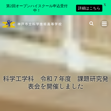
X
第2回オープンハイスクール申込受付
詳細はこちら
中！
コ
ン
神戸市立科学技術高等学校
テ
ン
ツ
へ
ス
キ
ッ
プ
科学工学科 令和７年度 課題研究発
表会を開催しました