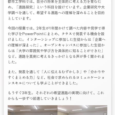
都市工学科では、自分の将来を主体的に考える力を育むた
め、「進路探究」という科目を設けています。企業研究や大
学調べを通して、希望する進路への理解を深めることを目的
としています。
今回の授業では、2年生が1年間かけて調べた内容や見学で得
た学びをPowerPointにまとめ、クラスで発表する機会を設
けました。 インターンシップに参加した生徒からは「企業へ
の理解が深まった」、オープンキャンパスに参加した生徒か
らは「大学の雰囲気や学び方を具体的に知ることができた」
など、進路を真剣に考えるきっかけとなる声が多く聞かれま
した。
また、発表を通して「人に伝えるむずかしさ」や「分かりや
すくまとめる力」など、社会で求められるコミュニケーショ
ンスキルについても学ぶことができました。
もうすぐ3年生。 それぞれの希望進路の実現に向けて、これ
からも一歩ずつ前進していきましょう！