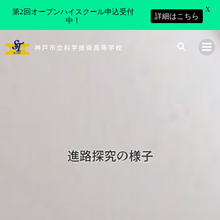
X
第2回オープンハイスクール申込受付
詳細はこちら
中！
コ
ン
神戸市立科学技術高等学校
テ
ン
ツ
へ
ス
キ
ッ
プ
進路探究の様子