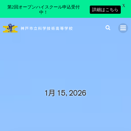
X
第2回オープンハイスクール申込受付
詳細はこちら
中！
コ
ン
神戸市立科学技術高等学校
テ
ン
ツ
へ
ス
キ
ッ
プ
1月 15, 2026