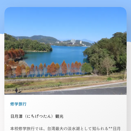
修学旅行
日月潭（にちげつたん）観光
本校修学旅行では、台湾最大の淡水湖として知られる**日月