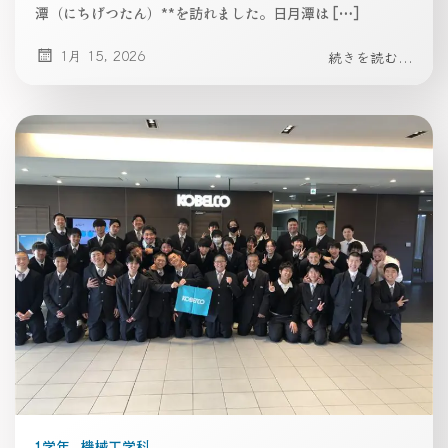
潭（にちげつたん）**を訪れました。日月潭は […]
1月 15, 2026
続きを読む...
1学年
機械工学科