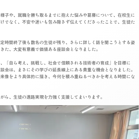
の様子や、就職を勝ち取るまでに抱えた悩みや葛藤について、在校生に
だけでなく、不安や迷いも包み隠さず伝えてくださったことで、生徒た
予定時間終了後も数名の生徒が残り、さらに詳しく話を聞こうとする姿
できた、大変有意義で価値ある座談会となりました。
く、「自ら考え、挑戦し、社会で信頼される技術者の育成」を目標に
座談会は、まさにその学びの延長線上にある貴重な機会となりました。
将来像をより具体的に描き、今何を積み重ねるべきかを考える時間にな
ながら、生徒の進路実現を力強く支援してまいります。