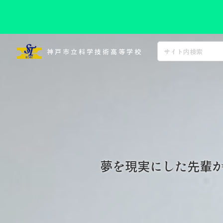
コ
ン
神戸市立科学技術高等学校
テ
ン
ツ
へ
ス
キ
ッ
プ
夢を現実にした先輩か