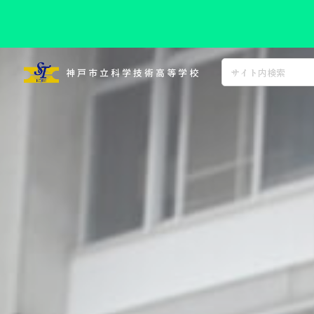
コ
ン
神戸市立科学技術高等学校
テ
ン
ツ
へ
ス
キ
ッ
プ