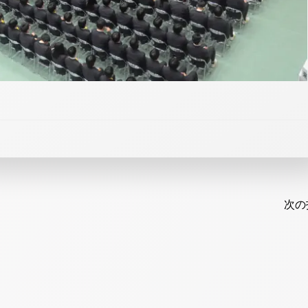
Post
navi
次の