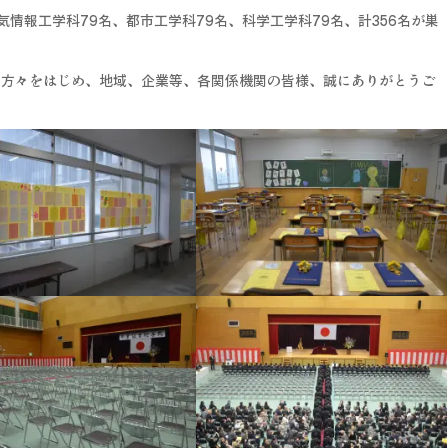
気情報工学科79名、都市工学科79名、科学工学科79名、計356名が巣
の方々をはじめ、地域、企業等、各関係機関の皆様、誠にありがとうご