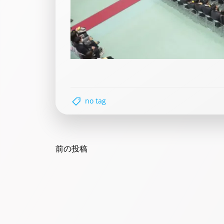
no tag
Post
navigation
前の投稿