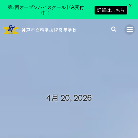
X
第2回オープンハイスクール申込受付
詳細はこちら
中！
コ
ン
神戸市立科学技術高等学校
テ
ン
ツ
へ
ス
キ
ッ
プ
4月 20, 2026