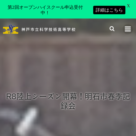
X
第2回オープンハイスクール申込受付
詳細はこちら
中！
コ
ン
神戸市立科学技術高等学校
テ
ン
ツ
へ
ス
キ
ッ
プ
R8陸上シーズン開幕！明石市春季記
録会