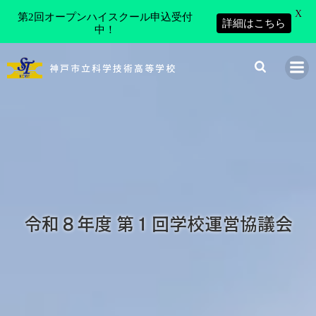
X
第2回オープンハイスクール申込受付
詳細はこちら
中！
コ
ン
神戸市立科学技術高等学校
テ
ン
ツ
へ
ス
キ
ッ
プ
令和８年度 第１回学校運営協議会