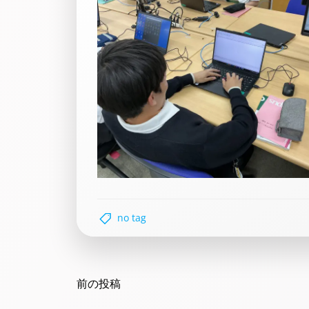
no tag
Post
navigation
前の投稿