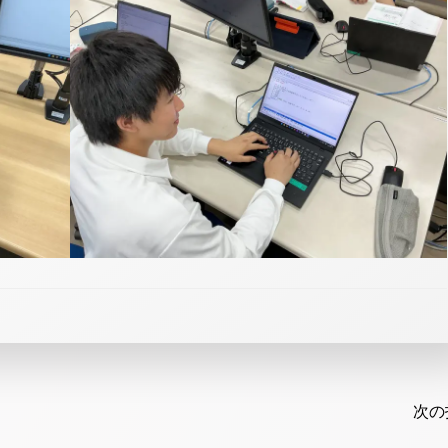
Post
navi
次の