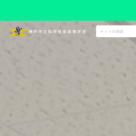
コ
ン
神戸市立科学技術高等学校
テ
ン
ツ
へ
ス
キ
ッ
プ