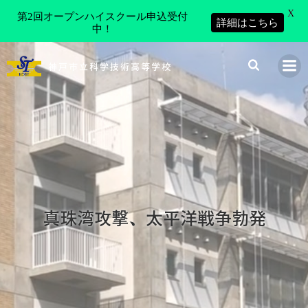
X
第2回オープンハイスクール申込受付
詳細はこちら
中！
コ
ン
神戸市立科学技術高等学校
テ
ン
ツ
へ
ス
キ
ッ
プ
真珠湾攻撃、太平洋戦争勃発