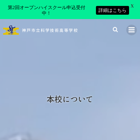
X
第2回オープンハイスクール申込受付
詳細はこちら
中！
コ
ン
神戸市立科学技術高等学校
テ
ン
ツ
へ
ス
キ
ッ
プ
本校について