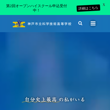
X
第2回オープンハイスクール申込受付
詳細はこちら
中！
コ
ン
神戸市立科学技術高等学校
テ
ン
ツ
へ
ス
キ
ッ
プ
自分史上最高
の私がいる