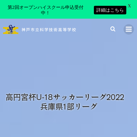
X
第2回オープンハイスクール申込受付
詳細はこちら
中！
コ
ン
神戸市立科学技術高等学校
テ
ン
ツ
へ
ス
キ
ッ
プ
高円宮杯U-18サッカーリーグ2022
兵庫県1部リーグ