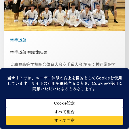
空手道部
空手道部 県総体結果
兵庫県高等学校総合体育大会空手道大会 場所：神戸常盤ア
リーナ 日付：６月７日～９日 結果 ・団体組手 […]
6月 12, 2024
続きを読む...