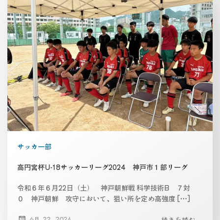
サッカー部
高円宮杯U-18サッカーリーグ2024 神戸市１部リーグ
令和６年６月22日（土） 神戸朝鮮戦 科学技術B ７対
０ 神戸朝鮮 攻守において、狙い所を定め高強度 […]
6月 22, 2024
続きを読む...