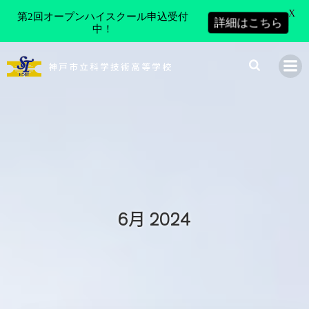
X
第2回オープンハイスクール申込受付
詳細はこちら
中！
コ
ン
神戸市立科学技術高等学校
テ
ン
ツ
へ
ス
キ
ッ
プ
6月 2024