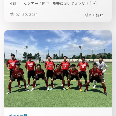
４対１ センアーノ神戸 攻守においてコンビネ […]
6月 30, 2024
続きを読む...
サッカー部